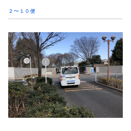
２〜１０便