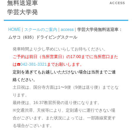
無料送迎車
ACCESS
学芸大学発
HOME
|
スクールのご案内
|
access
|
学芸大学発無料送迎車：
ムサコ（635）ドライビングスクール
発車時間より少し早めにいらしてお待ちください。
ご予約は前日（当所営業日）の17:00までに当所窓口また
は☎️
042-381-3321
までお願いします。
定刻を過ぎてもお越しいただけない場合は当所までご連
絡ください。
土日祝は、国分寺方面は1〜9便（9便は送り便）までとな
ります。
最終便は、16:37教習所発の送り便になります。
※交通渋滞、天候等により、定刻通りに運行できない場
合がございます。また状況によっては、一部路線変更す
る場合がございます。